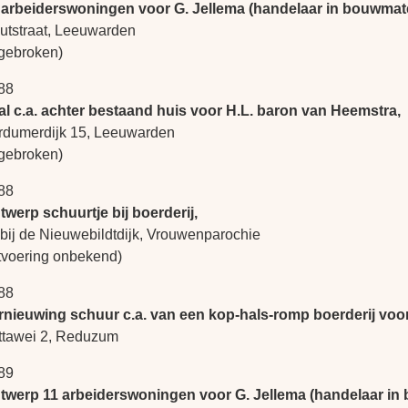
 arbeiderswoningen voor G. Jellema (handelaar in bouwmate
utstraat, Leeuwarden
fgebroken)
88
al c.a. achter bestaand huis voor H.L. baron van Heemstra,
rdumerdijk 15, Leeuwarden
fgebroken)
88
twerp schuurtje bij boerderij,
bij de Nieuwebildtdijk, Vrouwenparochie
itvoering onbekend)
88
rnieuwing schuur c.a. van een kop-hals-romp boerderij voor
ttawei 2, Reduzum
89
twerp 11 arbeiderswoningen voor G. Jellema (handelaar in 