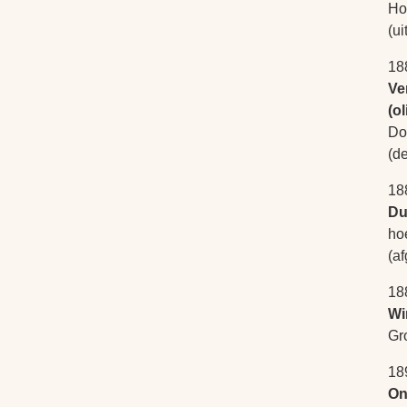
Ho
(u
18
Ve
(ol
Do
(d
18
Du
ho
(a
18
Wi
Gr
18
On