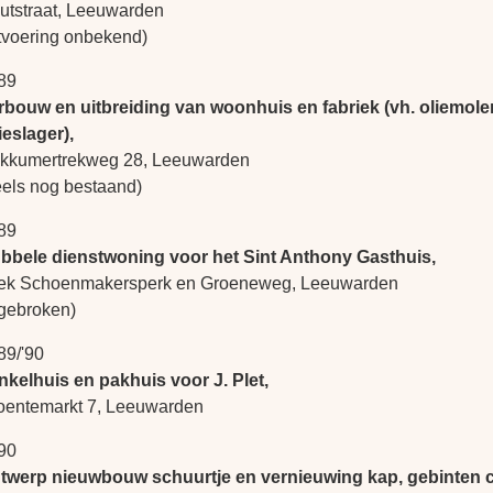
utstraat, Leeuwarden
itvoering onbekend)
89
rbouw en uitbreiding van woonhuis en fabriek (vh. oliemole
ieslager),
kkumertrekweg 28, Leeuwarden
eels nog bestaand)
89
bbele dienstwoning voor het Sint Anthony Gasthuis,
ek Schoenmakersperk en Groeneweg, Leeuwarden
fgebroken)
89/'90
nkelhuis en pakhuis voor J. Plet,
oentemarkt 7, Leeuwarden
90
twerp nieuwbouw schuurtje en vernieuwing kap, gebinten c.