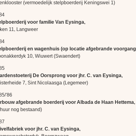
enklooster (vermoedelijk stelpboerderij Keningswei 1)
84
elpboerderij voor familie Van Eysinga,
jken 11, Langweer
84
elpboerderij en wagenhuis (op locatie afgebrande voorgang
oonakkerdyk 10, Wiuwert (Swaendert)
85
ardenstoeterij De Oorsprong voor jhr. C. van Eysinga,
isterheide 7, Sint Nicolaasga (Legemeer)
85/'86
rbouw afgebrande boerderij voor Albada de Haan Hettema,
chuur nog bestaand)
87
ivelfabriek voor jhr. C. van Eysinga,