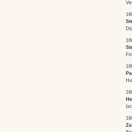
Ve
18
St
Di
18
St
Fr
18
Pa
Hu
18
He
(s
18
Zu