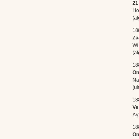
21
Ho
(a
18
Za
Wi
(a
18
On
Na
(u
18
Ve
Ay
18
On