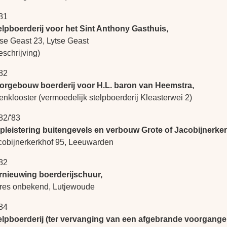
81
elpboerderij voor het Sint Anthony Gasthuis,
tse Geast 23, Lytse Geast
eschrijving)
82
orgebouw boerderij voor H.L. baron van Heemstra,
enklooster (vermoedelijk stelpboerderij Kleasterwei 2)
82/'83
pleistering buitengevels en verbouw Grote of Jacobijnerker
cobijnerkerkhof 95, Leeuwarden
82
rnieuwing boerderijschuur,
res onbekend, Lutjewoude
84
elpboerderij (ter vervanging van een afgebrande voorgange