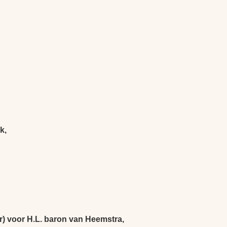
k,
r) voor H.L. baron van Heemstra,