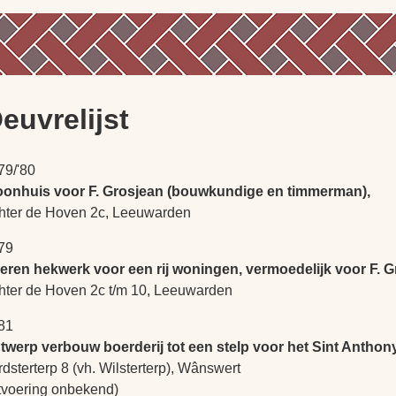
euvrelijst
79/'80
onhuis voor F. Grosjean (bouwkundige en timmerman),
hter de Hoven 2c, Leeuwarden
79
zeren hekwerk voor een rij woningen, vermoedelijk voor F. G
hter de Hoven 2c t/m 10, Leeuwarden
81
twerp verbouw boerderij tot een stelp voor het Sint Anthon
dsterterp 8 (vh. Wilsterterp), Wânswert
itvoering onbekend)