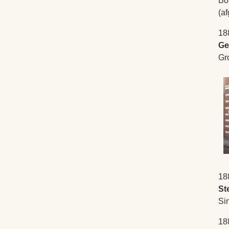
Bo
(a
18
Ge
Gr
18
St
Si
18