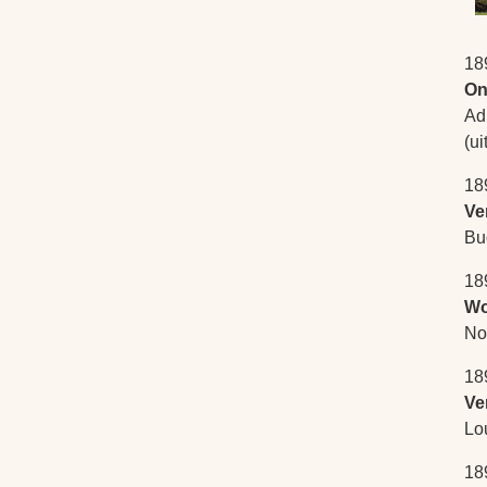
18
On
Ad
(u
18
Ve
Bu
18
Wo
No
18
Ve
Lo
18