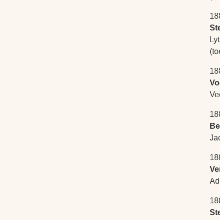
18
St
Ly
(to
18
Vo
Ve
18
Be
Ja
18
Ve
Ad
18
St