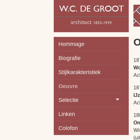
O
Hommage
Biografie
18
Wo
Stijlkarakteristiek
Ac
Oeuvre
18
IJ
Selectie
Ac
Linken
18
On
Colofon
Wir
(u