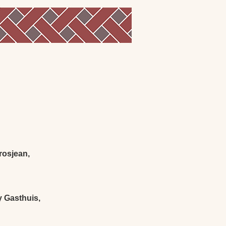
rosjean,
y Gasthuis,