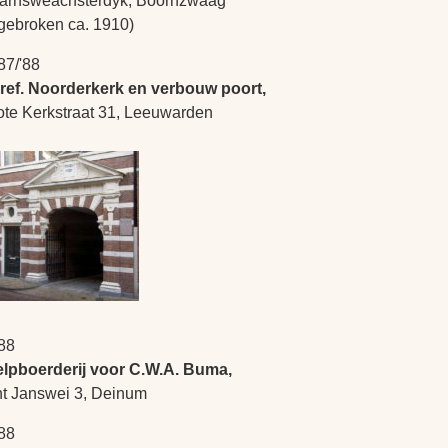
arnsweachsterdyk, Boornzwaag
fgebroken ca. 1910)
87/'88
ref. Noorderkerk en verbouw poort,
ote Kerkstraat 31, Leeuwarden
88
elpboerderij voor C.W.A. Buma,
nt Janswei 3, Deinum
88