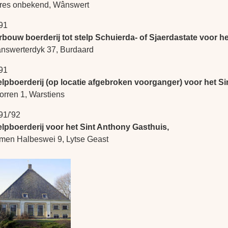
res onbekend, Wânswert
91
rbouw boerderij tot stelp Schuierda- of Sjaerdastate voor h
nswerterdyk 37, Burdaard
91
elpboerderij (op locatie afgebroken voorganger) voor het S
orren 1, Warstiens
91/'92
elpboerderij voor het Sint Anthony Gasthuis,
men Halbeswei 9, Lytse Geast