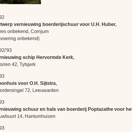
92
twerp vernieuwing boerderijschuur voor U.H. Huber,
res onbekend, Cornjum
itvoering onbekend)
92/'93
rnieuwing schip Hervormde Kerk,
orren 42, Tytsjerk
93
onhuis voor O.H. Sijtstra,
ordersingel 72, Leeuwarden
93
rnieuwing schuur en hals van boerderij Poptazathe voor het
uwbuurt 14, Hantumhuizen
93